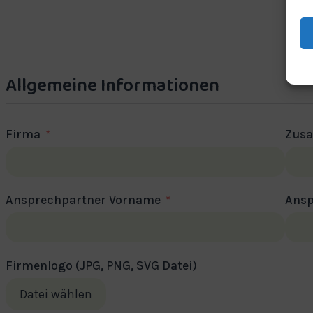
Allgemeine Informationen
Firma
Zusa
Ansprechpartner Vorname
Ansp
Firmenlogo (JPG, PNG, SVG Datei)
Datei wählen