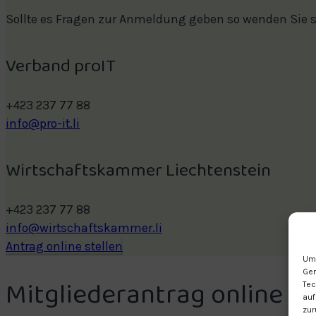
Sollte es Fragen zur Anmeldung geben so wenden Sie si
Verband proIT
+423 237 77 88
info@pro-it.li
Wirtschaftskammer Liechtenstein
+423 237 77 88
info@wirtschaftskammer.li
Antrag online stellen
Um 
Ger
Mitgliederantrag online st
Tec
auf
zur