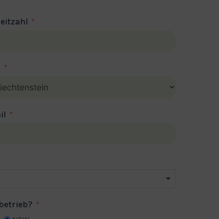
leitzahl
d
il
betrieb?