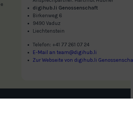
ie
digihub.li Genossenschaft
Birkenweg 6
9490 Vaduz
Liechtenstein
Telefon: +41 77 261 07 24
E-Mail an team@digihub.li
Zur Webseite von digihub.li Genossenscha