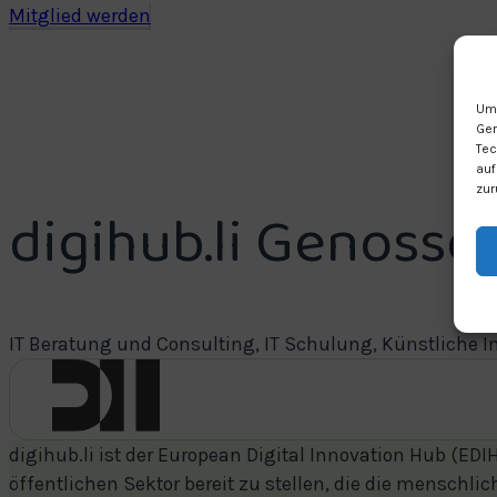
Mitglied werden
Um 
Ger
Tec
auf
zur
digihub.li Genosse
IT Beratung und Consulting, IT Schulung, Künstliche I
digihub.li ist der European Digital Innovation Hub (EDIH
öffentlichen Sektor bereit zu stellen, die die menschli