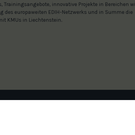
Trainingsangebote, innovative Projekte in Bereichen w
ung des europaweiten EDIH-Netzwerks und in Summe die
it KMUs in Liechtenstein.