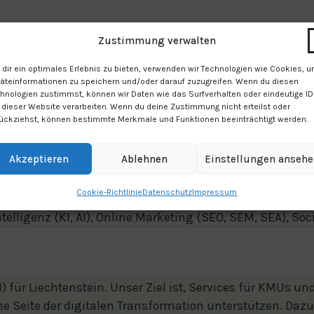
Zustimmung verwalten
dir ein optimales Erlebnis zu bieten, verwenden wir Technologien wie Cookies, 
äteinformationen zu speichern und/oder darauf zuzugreifen. Wenn du diesen
hnologien zustimmst, können wir Daten wie das Surfverhalten oder eindeutige I
 dieser Website verarbeiten. Wenn du deine Zustimmung nicht erteilst oder
ückziehst, können bestimmte Merkmale und Funktionen beeinträchtigt werden.
nschaft
Akzeptieren
Ablehnen
Einstellungen anseh
Cookie-Richtlinie
Datenschutz
Impressum
ntelligenz (KI, AI), Online Marketing (SEO, SEM, SEA), 
) für Liechtenstein. Unser Ziel ist, Services für KMUs un
che Seite der digitalen Transformation unterstützen. Daz