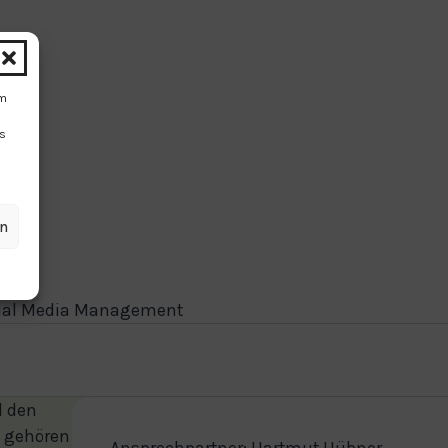
um
Ds
en
Social Media Management
d den
u gehören
Ansprechpartner: Hartmut Hübner