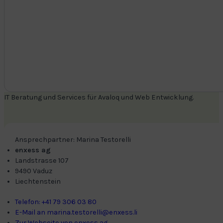
IT Beratung und Services für Avaloq und Web Entwicklung.
Ansprechpartner: Marina Testorelli
enxess ag
Landstrasse 107
9490 Vaduz
Liechtenstein
Telefon: +41 79 306 03 80
E-Mail an marina.testorelli@enxess.li
Zur Webseite von enxess ag