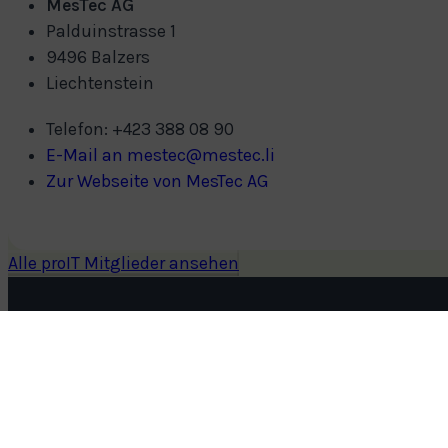
MesTec AG
Palduinstrasse 1
9496 Balzers
Liechtenstein
Telefon: +423 388 08 90
E-Mail an mestec@mestec.li
Zur Webseite von MesTec AG
Alle proIT Mitglieder ansehen