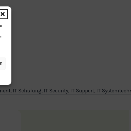
um
Ds
en
nt, IT Schulung, IT Security, IT Support, IT Systemtech