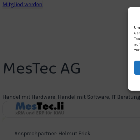
Mitglied werden
Um 
Ger
Tec
auf
zur
MesTec AG
Handel mit Hardware, Handel mit Software, IT Beratung
Ansprechpartner: Helmut Frick