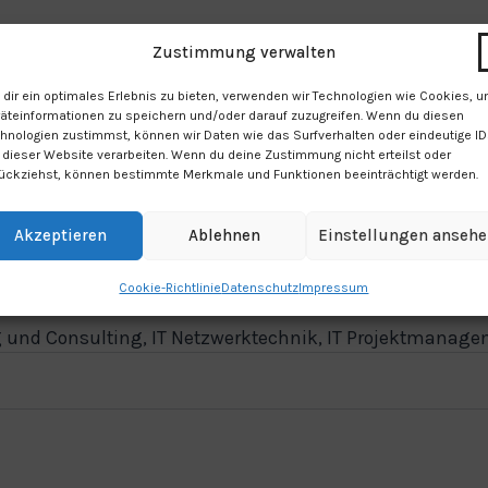
Zustimmung verwalten
dir ein optimales Erlebnis zu bieten, verwenden wir Technologien wie Cookies, 
äteinformationen zu speichern und/oder darauf zuzugreifen. Wenn du diesen
hnologien zustimmst, können wir Daten wie das Surfverhalten oder eindeutige I
 dieser Website verarbeiten. Wenn du deine Zustimmung nicht erteilst oder
ückziehst, können bestimmte Merkmale und Funktionen beeinträchtigt werden.
Akzeptieren
Ablehnen
Einstellungen anseh
Cookie-Richtlinie
Datenschutz
Impressum
 und Consulting, IT Netzwerktechnik, IT Projektmanageme