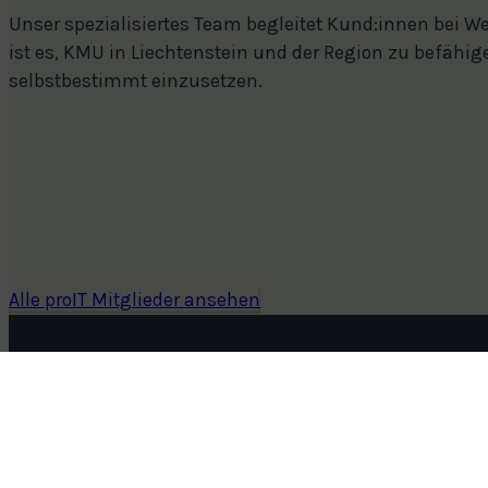
Unser spezialisiertes Team begleitet Kund:innen bei
ist es, KMU in Liechtenstein und der Region zu befähig
selbstbestimmt einzusetzen.
Alle proIT Mitglieder ansehen