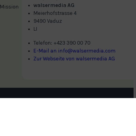
walsermedia AG
 Mission
Meierhofstrasse 4
9490 Vaduz
LI
Telefon: +423 390 00 70
E-Mail an info@walsermedia.com
Zur Webseite von walsermedia AG