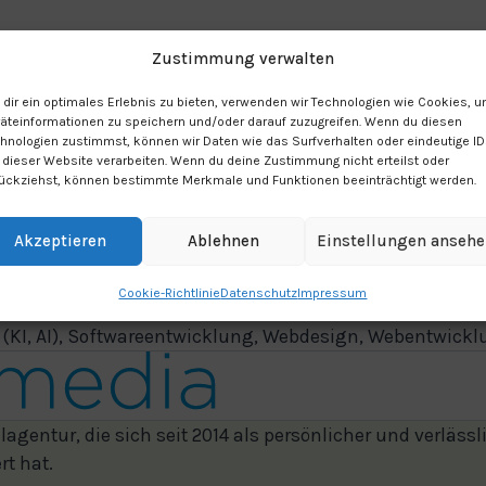
Zustimmung verwalten
dir ein optimales Erlebnis zu bieten, verwenden wir Technologien wie Cookies, 
äteinformationen zu speichern und/oder darauf zuzugreifen. Wenn du diesen
hnologien zustimmst, können wir Daten wie das Surfverhalten oder eindeutige I
 dieser Website verarbeiten. Wenn du deine Zustimmung nicht erteilst oder
ückziehst, können bestimmte Merkmale und Funktionen beeinträchtigt werden.
Akzeptieren
Ablehnen
Einstellungen anseh
Cookie-Richtlinie
Datenschutz
Impressum
z (KI, AI), Softwareentwicklung, Webdesign, Webentwick
agentur, die sich seit 2014 als persönlicher und verlässl
rt hat.