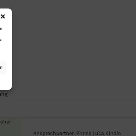
um
Ds
en
lung
icher
Ansprechpartner: Enrico Luca Kindle