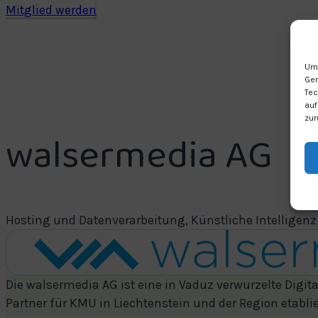
Mitglied werden
Um 
Ger
Tec
auf
zur
walsermedia AG
Hosting und Datenverarbeitung, Künstliche Intelligen
Die walsermedia AG ist eine in Vaduz verwurzelte Digital
Partner für KMU in Liechtenstein und der Region etablie