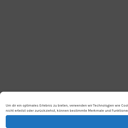
Um dir ein optimales Erlebnis zu bieten, verwenden wir Technologien wie Co
nicht erteilst oder zurückziehst, können bestimmte Merkmale und Funktionen