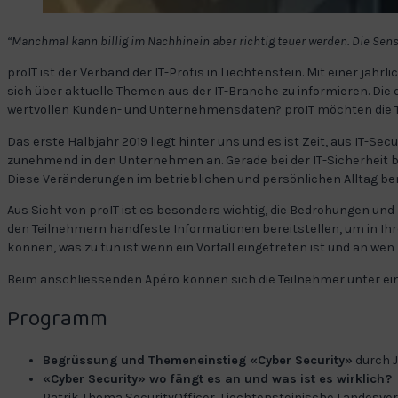
“Manchmal kann billig im Nachhinein aber richtig teuer werden. Die Sensi
proIT ist der Verband der IT-Profis in Liechtenstein. Mit einer j
sich über aktuelle Themen aus der IT-Branche zu informieren. Di
wertvollen Kunden- und Unternehmensdaten? proIT möchten die Tei
Das erste Halbjahr 2019 liegt hinter uns und es ist Zeit, aus IT-S
zunehmend in den Unternehmen an. Gerade bei der IT-Sicherheit be
Diese Veränderungen im betrieblichen und persönlichen Alltag bem
Aus Sicht von proIT ist es besonders wichtig, die Bedrohungen u
den Teilnehmern handfeste Informationen bereitstellen, um in Ih
können, was zu tun ist wenn ein Vorfall eingetreten ist und an w
Beim anschliessenden Apéro können sich die Teilnehmer unter ei
Programm
Begrüssung und Themeneinstieg «Cyber Security»
durch J
«Cyber Security» wo fängt es an und was ist es wirklich?
Patrik Thoma SecurityOfficer, Liechtensteinische Landesve