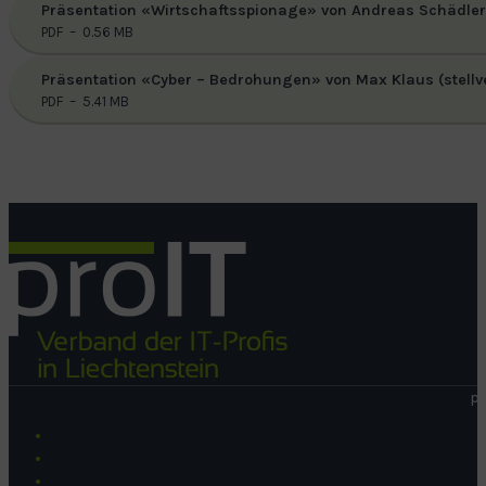
Präsentation «Wirtschaftsspionage» von Andreas Schädler (
PDF – 0.56 MB
Präsentation «Cyber – Bedrohungen» von Max Klaus (stellv
PDF – 5.41 MB
pr